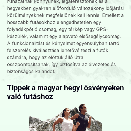
ruházatnak könnyűnek, légáteresztőnek és a
hegyekben gyakran előforduló változékony időjárási
körülményeknek megfelelőnek kell lennie. Emellett a
hosszabb futásokhoz elengedhetetlen egy
folyadékpótló csomag, egy térkép vagy GPS-
készülék, valamint egy alapvető elsősegélycsomag.
A funkcionalitást és kényelmet egyensúlyban tartó
felszerelés kiválasztása lehetővé teszi a futók
számára, hogy az előttük álló útra
összpontosítsanak, így biztosítva az élvezetes és
biztonságos kalandot.
Tippek a magyar hegyi ösvényeken
való futáshoz