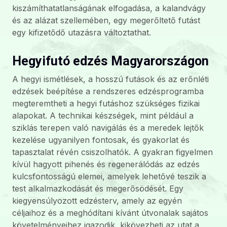
kiszámíthatatlanságának elfogadása, a kalandvágy
és az alázat szellemében, egy megerőltető futást
egy kifizetődő utazásra változtathat.
Hegyifutó edzés Magyarországon
A hegyi ismétlések, a hosszú futások és az erőnléti
edzések beépítése a rendszeres edzésprogramba
megteremtheti a hegyi futáshoz szükséges fizikai
alapokat. A technikai készségek, mint például a
sziklás terepen való navigálás és a meredek lejtők
kezelése ugyanilyen fontosak, és gyakorlat és
tapasztalat révén csiszolhatók. A gyakran figyelmen
kívül hagyott pihenés és regenerálódás az edzés
kulcsfontosságú elemei, amelyek lehetővé teszik a
test alkalmazkodását és megerősödését. Egy
kiegyensúlyozott edzésterv, amely az egyén
céljaihoz és a meghódítani kívánt útvonalak sajátos
követelményeihez igazodik, kikövezheti az utat a