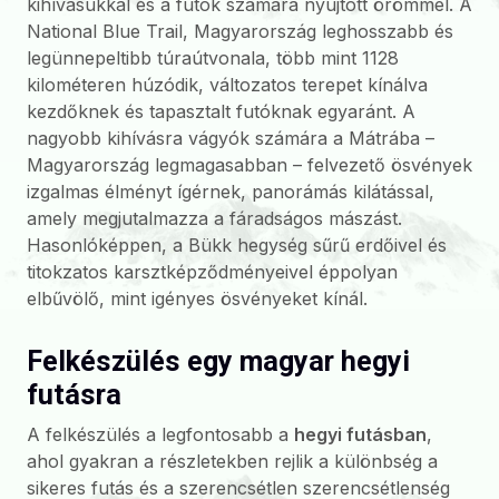
kihívásukkal és a futók számára nyújtott örömmel. A
National Blue Trail, Magyarország leghosszabb és
legünnepeltibb túraútvonala, több mint 1128
kilométeren húzódik, változatos terepet kínálva
kezdőknek és tapasztalt futóknak egyaránt. A
nagyobb kihívásra vágyók számára a Mátrába –
Magyarország legmagasabban – felvezető ösvények
izgalmas élményt ígérnek, panorámás kilátással,
amely megjutalmazza a fáradságos mászást.
Hasonlóképpen, a Bükk hegység sűrű erdőivel és
titokzatos karsztképződményeivel éppolyan
elbűvölő, mint igényes ösvényeket kínál.
Felkészülés egy magyar hegyi
futásra
A felkészülés a legfontosabb a
hegyi futásban
,
ahol gyakran a részletekben rejlik a különbség a
sikeres futás és a szerencsétlen szerencsétlenség