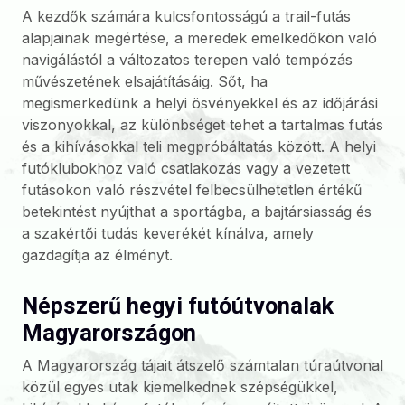
A kezdők számára kulcsfontosságú a trail-futás
alapjainak megértése, a meredek emelkedőkön való
navigálástól a változatos terepen való tempózás
művészetének elsajátításáig. Sőt, ha
megismerkedünk a helyi ösvényekkel és az időjárási
viszonyokkal, az különbséget tehet a tartalmas futás
és a kihívásokkal teli megpróbáltatás között. A helyi
futóklubokhoz való csatlakozás vagy a vezetett
futásokon való részvétel felbecsülhetetlen értékű
betekintést nyújthat a sportágba, a bajtársiasság és
a szakértői tudás keverékét kínálva, amely
gazdagítja az élményt.
Népszerű hegyi futóútvonalak
Magyarországon
A Magyarország tájait átszelő számtalan túraútvonal
közül egyes utak kiemelkednek szépségükkel,