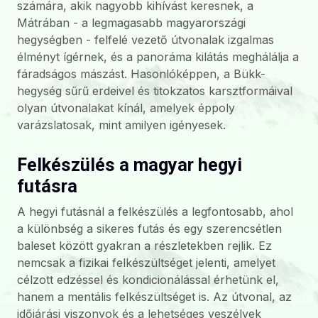
számára, akik nagyobb kihívást keresnek, a
Mátrában - a legmagasabb magyarországi
hegységben - felfelé vezető útvonalak izgalmas
élményt ígérnek, és a panoráma kilátás meghálálja a
fáradságos mászást. Hasonlóképpen, a Bükk-
hegység sűrű erdeivel és titokzatos karsztformáival
olyan útvonalakat kínál, amelyek éppoly
varázslatosak, mint amilyen igényesek.
Felkészülés a magyar hegyi
futásra
A hegyi futásnál a felkészülés a legfontosabb, ahol
a különbség a sikeres futás és egy szerencsétlen
baleset között gyakran a részletekben rejlik. Ez
nemcsak a fizikai felkészültséget jelenti, amelyet
célzott edzéssel és kondicionálással érhetünk el,
hanem a mentális felkészültséget is. Az útvonal, az
időjárási viszonyok és a lehetséges veszélyek