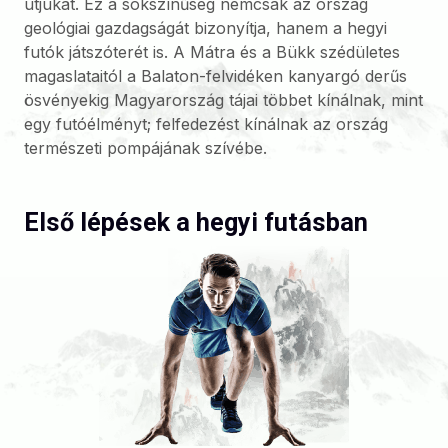
útjukat. Ez a sokszínűség nemcsak az ország
geológiai gazdagságát bizonyítja, hanem a hegyi
futók játszóterét is. A Mátra és a Bükk szédületes
magaslataitól a Balaton-felvidéken kanyargó derűs
ösvényekig Magyarország tájai többet kínálnak, mint
egy futóélményt; felfedezést kínálnak az ország
természeti pompájának szívébe.
Első lépések a hegyi futásban