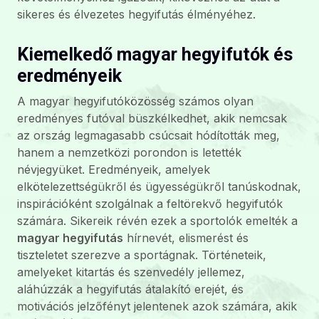
sikeres és élvezetes hegyifutás élményéhez.
Kiemelkedő magyar hegyifutók és
eredményeik
A magyar hegyifutóközösség számos olyan
eredményes futóval büszkélkedhet, akik nemcsak
az ország legmagasabb csúcsait hódították meg,
hanem a nemzetközi porondon is letették
névjegyüket. Eredményeik, amelyek
elkötelezettségükről és ügyességükről tanúskodnak,
inspirációként szolgálnak a feltörekvő hegyifutók
számára. Sikereik révén ezek a sportolók emelték a
magyar hegyifutás
hírnevét, elismerést és
tiszteletet szerezve a sportágnak. Történeteik,
amelyeket kitartás és szenvedély jellemez,
aláhúzzák a hegyifutás átalakító erejét, és
motivációs jelzőfényt jelentenek azok számára, akik