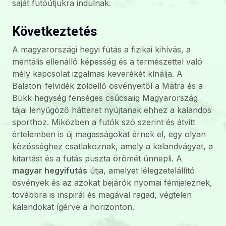
saját futóútjukra indulnak.
Következtetés
A magyarországi hegyi futás a fizikai kihívás, a
mentális ellenálló képesség és a természettel való
mély kapcsolat izgalmas keverékét kínálja. A
Balaton-felvidék zöldellő ösvényeitől a Mátra és a
Bükk hegység fenséges csúcsaiig Magyarország
tájai lenyűgöző hátteret nyújtanak ehhez a kalandos
sporthoz. Miközben a futók szó szerint és átvitt
értelemben is új magasságokat érnek el, egy olyan
közösséghez csatlakoznak, amely a kalandvágyat, a
kitartást és a futás puszta örömét ünnepli. A
magyar hegyifutás
útja, amelyet lélegzetelállító
ösvények és az azokat bejárók nyomai fémjeleznek,
továbbra is inspirál és magával ragad, végtelen
kalandokat ígérve a horizonton.