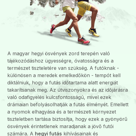
A magyar hegyi ösvények zord terepén való
tájékozódáshoz ügyességre, óvatosságra és a
természet tiszteletére van szükség. A futóknak -
különösen a meredek emelkedőkön - tempót kell
diktálniuk, hogy a futás időtartama alatt energiát
takarítsanak meg. Az útviszonyokra és az időjárásra
való odafigyelés kulcsfontosságú, mivel ezek
drámaian befolyásolhatják a futás élményét. Emellett
a nyomok elhagyása és a természeti környezet
tiszteletben tartása biztosítja, hogy ezek a gyönyörű
ösvények érintetlenek maradjanak a jövő futói
számára. A
hegyi futás
kihívásainak és