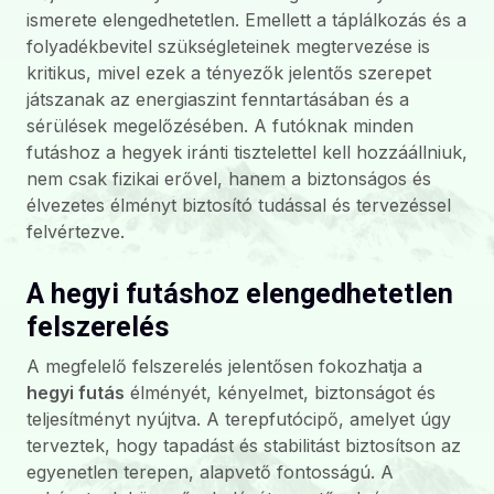
ismerete elengedhetetlen. Emellett a táplálkozás és a
folyadékbevitel szükségleteinek megtervezése is
kritikus, mivel ezek a tényezők jelentős szerepet
játszanak az energiaszint fenntartásában és a
sérülések megelőzésében. A futóknak minden
futáshoz a hegyek iránti tisztelettel kell hozzáállniuk,
nem csak fizikai erővel, hanem a biztonságos és
élvezetes élményt biztosító tudással és tervezéssel
felvértezve.
A hegyi futáshoz elengedhetetlen
felszerelés
A megfelelő felszerelés jelentősen fokozhatja a
hegyi futás
élményét, kényelmet, biztonságot és
teljesítményt nyújtva. A terepfutócipő, amelyet úgy
terveztek, hogy tapadást és stabilitást biztosítson az
egyenetlen terepen, alapvető fontosságú. A